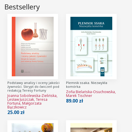
Bestsellery
Podstawy analizy i oceny jakości
Plemnik ssaka. Niezwykła
żywności. Skrypt do ćwiczeń pod
komórka
redakcją Teresy Fortuny
Zofia Bielańska-Osuchowska,
Joanna Sobolewska-Zielińska,
Marek Tischner
Lesław Juszczak, Teresa
89.00 zł
Fortuna, Małgorzata
Bączkowicz
25.00 zł