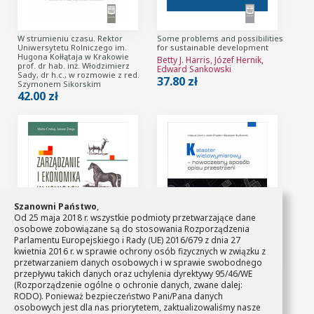
W strumieniu czasu. Rektor
Some problems and possibilities
Uniwersytetu Rolniczego im.
for sustainable development
Hugona Kołłątaja w Krakowie
Betty J. Harris, Józef Hernik,
prof. dr hab. inż. Włodzimierz
Edward Sankowski
Sady, dr h.c., w rozmowie z red.
37.80 zł
Szymonem Sikorskim
42.00 zł
Szanowni Państwo
,
Od 25 maja 2018 r. wszystkie podmioty przetwarzające dane
osobowe zobowiązane są do stosowania Rozporządzenia
Parlamentu Europejskiego i Rady (UE) 2016/679 z dnia 27
kwietnia 2016 r. w sprawie ochrony osób fizycznych w związku z
przetwarzaniem danych osobowych i w sprawie swobodnego
przepływu takich danych oraz uchylenia dyrektywy 95/46/WE
Zarządzanie i ekonomika w
Kataster wielowymiarowy -
(Rozporządzenie ogólne o ochronie danych, zwane dalej:
usługach weterynaryjnych
nowoczesny sposób opisu
RODO). Ponieważ bezpieczeństwo Pani/Pana danych
przestrzeni + płyta CD (ebook)
Janusz Żmija, Marta Czekaj
osobowych jest dla nas priorytetem, zaktualizowaliśmy nasze
Urszula Litwin, Jacek Gniadek,
24.50 zł