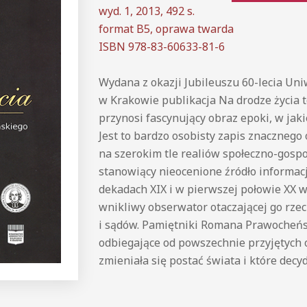
wyd. 1, 2013, 492 s.
format B5, oprawa twarda
ISBN 978-83-60633-81-6
Wydana z okazji Jubileuszu 60-lecia Uniw
w Krakowie publikacja Na drodze życia t
przynosi fascynujący obraz epoki, w jakiej
Jest to bardzo osobisty zapis znacznego
na szerokim tle realiów społeczno-gospo
stanowiący nieocenione źródło informacj
dekadach XIX i w pierwszej połowie XX w
wnikliwy obserwator otaczającej go rzec
i sądów. Pamiętniki Romana Prawocheńs
odbiegające od powszechnie przyjętych 
zmieniała się postać świata i które decy