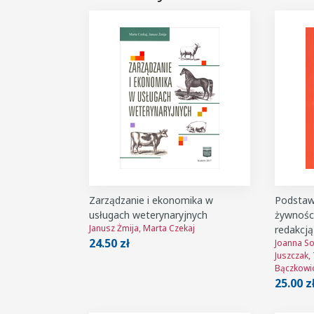
Zarządzanie i ekonomika w
Podstawy
usługach weterynaryjnych
żywności
Janusz Żmija, Marta Czekaj
redakcją
24.50 zł
Joanna So
Juszczak,
Bączkowi
25.00 z