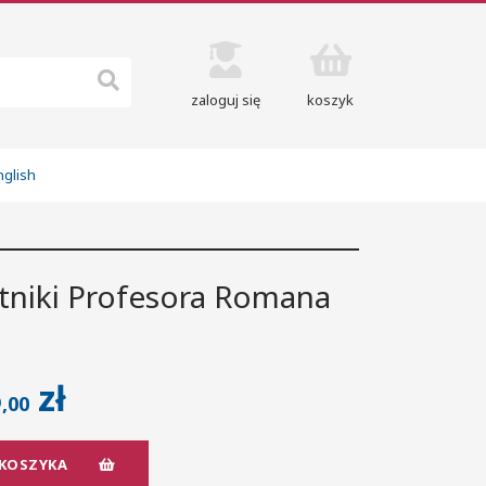
zaloguj się
koszyk
nglish
ętniki Profesora Romana
5
zł
,00
 KOSZYKA