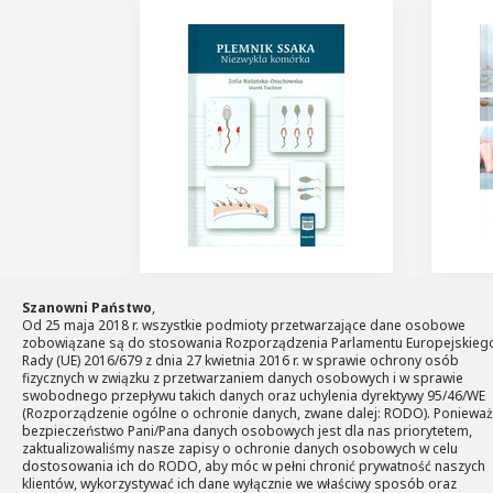
Plemnik ssaka. Niezwykła komórka
Psychof
Szanowni Państwo
,
Zofia Bielańska-Osuchowska, Marek
towarzy
Od 25 maja 2018 r. wszystkie podmioty przetwarzające dane osobowe
Tischner
Bogdan Fe
zobowiązane są do stosowania Rozporządzenia Parlamentu Europejskiego
89.00 zł
Rady (UE) 2016/679 z dnia 27 kwietnia 2016 r. w sprawie ochrony osób
92.00 z
fizycznych w związku z przetwarzaniem danych osobowych i w sprawie
swobodnego przepływu takich danych oraz uchylenia dyrektywy 95/46/WE
(Rozporządzenie ogólne o ochronie danych, zwane dalej: RODO). Ponieważ
bezpieczeństwo Pani/Pana danych osobowych jest dla nas priorytetem,
zaktualizowaliśmy nasze zapisy o ochronie danych osobowych w celu
dostosowania ich do RODO, aby móc w pełni chronić prywatność naszych
klientów, wykorzystywać ich dane wyłącznie we właściwy sposób oraz